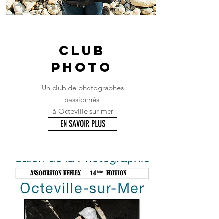
Club
photo
Un club de photographes
passionnés
à Octeville sur mer
EN SAVOIR PLUS