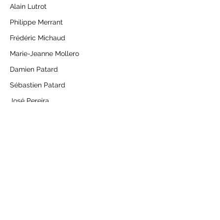
Alain Lutrot
Philippe Merrant
Frédéric Michaud
Marie-Jeanne Mollero
Damien Patard
Sébastien Patard
José Pereira
Odile Petibon
Serge Prieux
Christophe Rambert
Hadrien Renard
Anne-Claire Sayaret
Christian Thierry
Jean-Marc Thomas