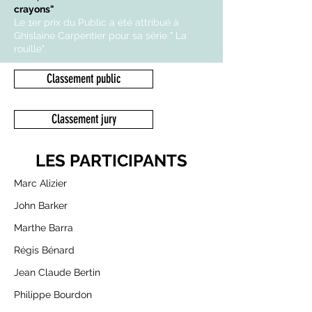
crayons"
Le 1er prix du Public a été attribué à
Ghislaine Carpentier pour sa série " La
rouille".
Classement public
Classement jury
LES PARTICIPANTS
Marc Alizier
John Barker
Marthe Barra
Régis Bénard
Jean Claude Bertin
Philippe Bourdon