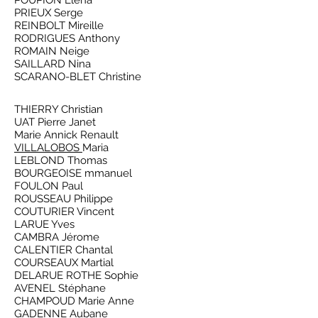
POUPION Elena
PRIEUX Serge
REINBOLT Mireille
RODRIGUES Anthony
ROMAIN Neige
SAILLARD Nina
SCARANO-BLET Christine
THIERRY Christian
UAT Pierre Janet
Marie Annick Renault
VILLALOBOS
Maria
LEBLOND Thomas
BOURGEOISE mmanuel
FOULON Paul
ROUSSEAU Philippe
COUTURIER Vincent
LARUE Yves
CAMBRA Jérome
CALENTIER Chantal
COURSEAUX Martial
DELARUE ROTHE Sophie
AVENEL Stéphane
CHAMPOUD Marie Anne
GADENNE Aubane