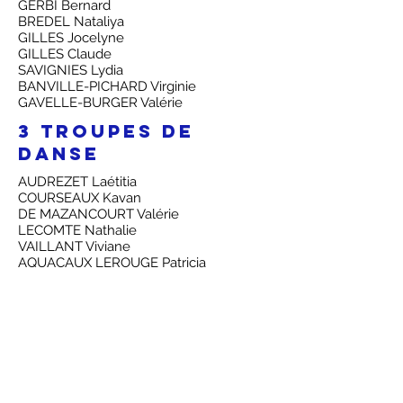
GERBI Bernard
BREDEL Nataliya
GILLES Jocelyne
GILLES Claude
SAVIGNIES Lydia
BANVILLE-PICHARD Virginie
GAVELLE-BURGER Valérie
3 troupes de
danse
AUDREZET Laétitia
COURSEAUX Kavan
DE MAZANCOURT Valérie
LECOMTE Nathalie
VAILLANT Viviane
AQUACAUX LEROUGE Patricia
VASSENEIX Alain
MAITREPIERRE Brigitte
LEMAIGNANT Sylvie
OCEANE BONSAÏ
LEGER Laetitia
GUEN Agnes
CORNILLAULT Anaïs
DEMMER Roseline