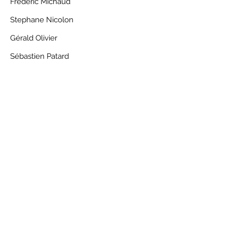
Frederic Michaud
Stephane Nicolon
Gérald Olivier
Sébastien Patard
Damien Patard
Denys Poupel
Christophe Quedreux
Clementine Quenneville
Christian Roquet
Tony Rosconval
Richard Rose
Philippe Rousseau
Xavier Teixido